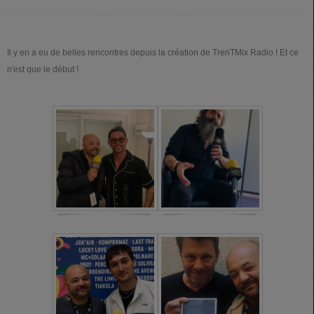
Il y en a eu de belles rencontres depuis la création de TrenTMix Radio ! Et ce
n'est que le début !