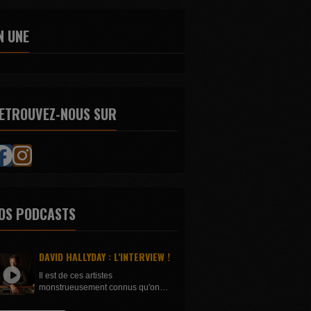
N UNE
ETROUVEZ-NOUS SUR
OS PODCASTS
DAVID HALLYDAY : L'INTERVIEW !
Il est de ces artistes
monstrueusement connus qu'on
aurait jamais imaginé inviter, et qui