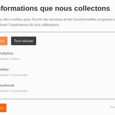
nformations que nous collectons
ns des cookies pour fournir les services et les fonctionnalités proposés s
iorer l'expérience de nos utilisateurs.
ter
Tout refuser
nalytics
ilisation: Analyse
witter
ilisation: Fonctionnalité
acebook
ilisation: Fonctionnalité
Pro
er