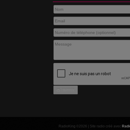
ENVOYER
RadioKing ©2026 | Site radio créé avec
Radi