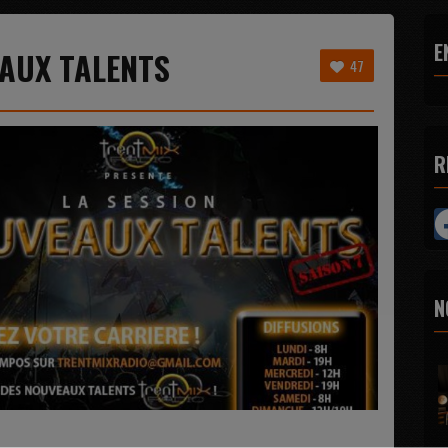
E
EAUX TALENTS
47
R
N