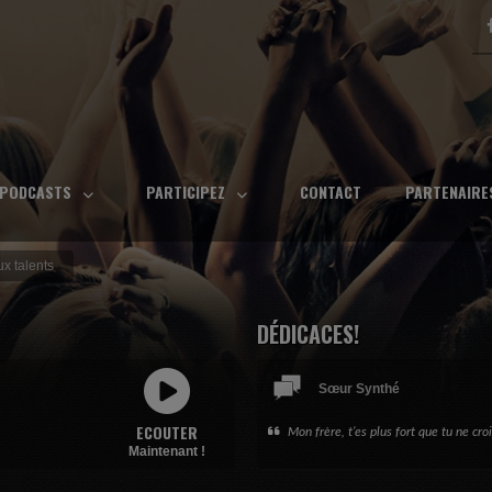
 PODCASTS
PARTICIPEZ
CONTACT
PARTENAIRE
x talents
DÉDICACES!
Sœur Synthé
Madame Reverb
ECOUTER
Mon frère, t’es plus fort que tu ne cro
Pour ma meilleure amie : merci d’être 
Maintenant !
simplement.