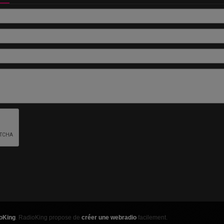
oKing
. RadioKing propose de
créer une webradio
facilement.